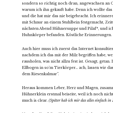
sondern so richtig noch dran, angewachsen an Or
warum ich ihn gekauft habe. Denn ich wollte d
und die hat mir das nie beigebracht. Ich erinne
mit Schnur an einem Stuhlbein festgemacht, Zei
nächsten Abend Hühnersuppe und Pilaf*, und ich
Huhnkörper befanden. Köstliche Erinnerungen.
Auch hier muss ich zuerst das Internet konsulti
nachdem ich das mit der Milz begriffen habe, weiß
rausholen, was nicht allzu fest ist. Gesagt, geta
Ellbogen in so’m Tierkörper… ach, lassen wir das
dem Riesenkalmar”.
Heraus kommen Leber, Herz und Magen, zusamme
Hühnerklein erstmal beiseite, weil ich noch nich
much is clear.
(Später hab ich mir das alles einfach in 