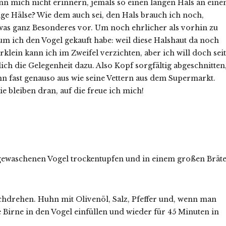
ann mich nicht erinnern, jemals so einen langen Hals an ein
e Hälse? Wie dem auch sei, den Hals brauch ich noch,
was ganz Besonderes vor. Um noch ehrlicher als vorhin zu
m ich den Vogel gekauft habe: weil diese Halshaut da noch
klein kann ich im Zweifel verzichten, aber ich will doch seit
ich die Gelegenheit dazu. Also Kopf sorgfältig abgeschnitten
n fast genauso aus wie seine Vettern aus dem Supermarkt.
e bleiben dran, auf die freue ich mich!
ewaschenen Vogel trockentupfen und in einem großen Brät
chdrehen. Huhn mit Olivenöl, Salz, Pfeffer und, wenn man
Birne in den Vogel einfüllen und wieder für 45 Minuten in