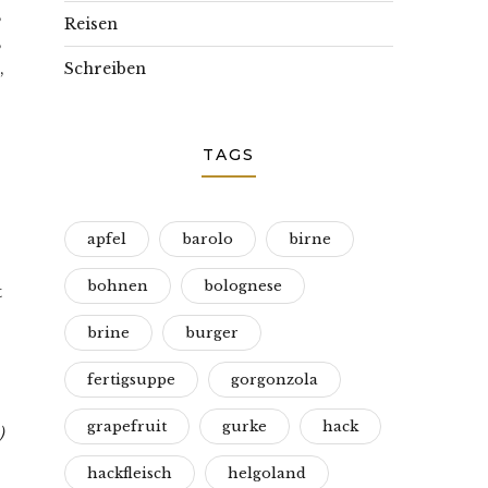
,
Reisen
,
,
Schreiben
TAGS
apfel
barolo
birne
bohnen
bolognese
t
brine
burger
fertigsuppe
gorgonzola
grapefruit
gurke
hack
)
hackfleisch
helgoland