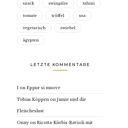
snack
steinpilze
tahini
tomate
trüffel
usa
vegetarisch
zwiebel
ägypten
LETZTE KOMMENTARE
I
on
Eppur si muove
n
Tobias Köppen
on
Jamie und die
Fleischeslust
Onny
on
Ricotta-Kürbis-Ravioli mit