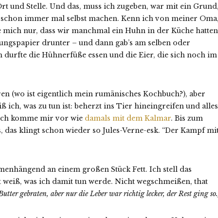
t und Stelle. Und das, muss ich zugeben, war mit ein Grund
as schon immer mal selbst machen. Kenn ich von meiner Oma
re mich nur, dass wir manchmal ein Huhn in der Küche hatten
tungspapier drunter – und dann gab’s am selben oder
 durfte die Hühnerfüße essen und die Eier, die sich noch im
eren (wo ist eigentlich mein rumänisches Kochbuch?), aber
 ich, was zu tun ist: beherzt ins Tier hineingreifen und alles
n. Ich komme mir vor wie
damals mit dem Kalmar
. Bis zum
, das klingt schon wieder so Jules-Verne-esk. “Der Kampf mi
nhängend an einem großen Stück Fett. Ich stell das
t weiß, was ich damit tun werde. Nicht wegschmeißen, that
Butter gebraten, aber nur die Leber war richtig lecker, der Rest ging so.