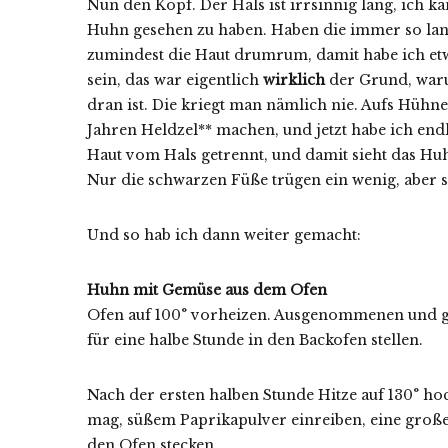
Nun den Kopf. Der Hals ist irrsinnig lang, ich k
Huhn gesehen zu haben. Haben die immer so lang
zumindest die Haut drumrum, damit habe ich et
sein, das war eigentlich
wirklich
der Grund, waru
dran ist. Die kriegt man nämlich nie. Aufs Hühner
Jahren Heldzel** machen, und jetzt habe ich endl
Haut vom Hals getrennt, und damit sieht das Huh
Nur die schwarzen Füße trügen ein wenig, aber si
Und so hab ich dann weiter gemacht:
Huhn mit Gemüse aus dem Ofen
Ofen auf 100° vorheizen. Ausgenommenen und g
für eine halbe Stunde in den Backofen stellen.
Nach der ersten halben Stunde Hitze auf 130° ho
mag, süßem Paprikapulver einreiben, eine große 
den Ofen stecken.