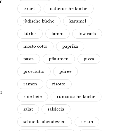
em
israel
italienische küche
jüdische küche
karamel
kürbis
lamm
low carb
,
mosto cotto
paprika
pasta
pflaumen
pizza
prosciutto
püree
ramen
risotto
er
rote bete
rumänische küche
salat
salsiccia
schnelle abendessen
sesam