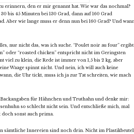
zu erinnern, den er mir genannt hat. Wie war das nochmal?
 30 bis 45 Minuten bei 130 Grad, dann auf 160 Grad
d. Aber wie lange muss er denn nun bei 160 Grad? Und wan
es, nur nicht das, was ich suche. “Poulet noir au four” ergibt
” oder “roasted chicken” entspricht nicht im Geringsten
t viel zu klein, die Rede ist immer von 1,5 bis 2 kg, aber
eine Waage spinnt nicht. Und nein, ich will auch keine
nn, die Uhr tickt, muss ich ja zur Tat schreiten, wie mach
it Backangaben für Hähnchen und Truthahn und denke mir:
esenhuhn so schlecht nicht sein. Und entschließe mich, mal
t doch sonst auch prima.
 sämtliche Innereien sind noch drin. Nicht im Plastikbeutel