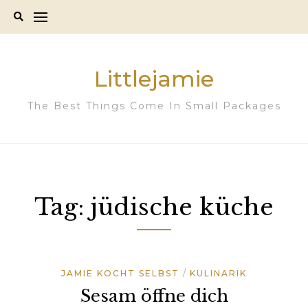
Skip
to
content
Littlejamie
The Best Things Come In Small Packages
Tag:
jüdische küche
JAMIE KOCHT SELBST
KULINARIK
Sesam öffne dich