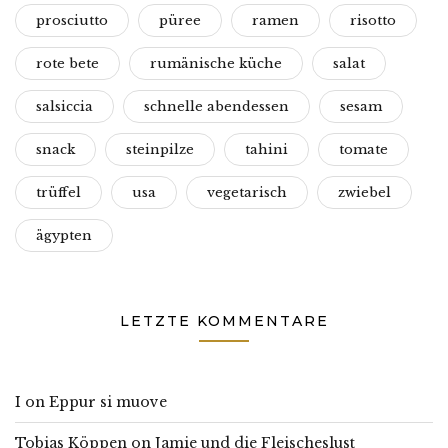
prosciutto
püree
ramen
risotto
rote bete
rumänische küche
salat
salsiccia
schnelle abendessen
sesam
snack
steinpilze
tahini
tomate
trüffel
usa
vegetarisch
zwiebel
ägypten
LETZTE KOMMENTARE
I
on
Eppur si muove
Tobias Köppen
on
Jamie und die Fleischeslust