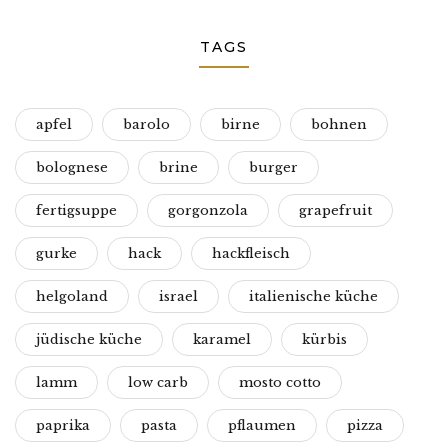
TAGS
apfel
barolo
birne
bohnen
bolognese
brine
burger
fertigsuppe
gorgonzola
grapefruit
gurke
hack
hackfleisch
helgoland
israel
italienische küche
jüdische küche
karamel
kürbis
lamm
low carb
mosto cotto
paprika
pasta
pflaumen
pizza