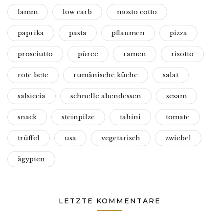
lamm
low carb
mosto cotto
paprika
pasta
pflaumen
pizza
prosciutto
püree
ramen
risotto
rote bete
rumänische küche
salat
salsiccia
schnelle abendessen
sesam
snack
steinpilze
tahini
tomate
trüffel
usa
vegetarisch
zwiebel
ägypten
LETZTE KOMMENTARE