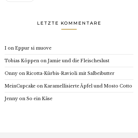
LETZTE KOMMENTARE
I
on
Eppur si muove
Tobias Köppen
on
Jamie und die Fleischeslust
Onny
on
Ricotta-Kürbis-Ravioli mit Salbeibutter
MeinCupcake
on
Karamellisierte Äpfel und Mosto Cotto
Jenny
on
So ein Käse