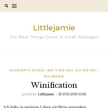
Skip
to
content
Littlejamie
The Best Things Come In Small Packages
AUSWÄRTS ESSEN
BEI VINO SAG ICH NIE NO
KULINARIK
Winification
posted by:
Littlejamie
27.10.2011 05:32
Ich habe in meinem Leben nie Wein getrunken.